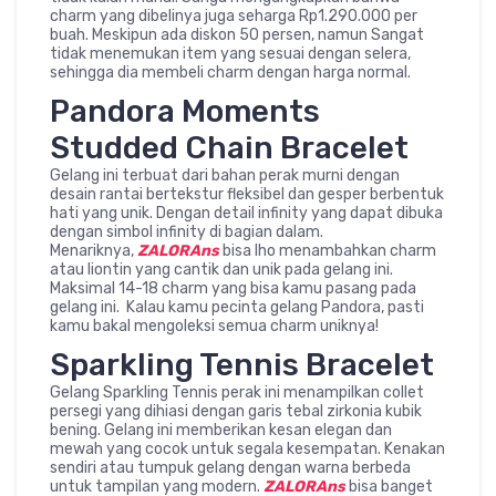
charm yang dibelinya juga seharga Rp1.290.000 per
buah. Meskipun ada diskon 50 persen, namun Sangat
tidak menemukan item yang sesuai dengan selera,
sehingga dia membeli charm dengan harga normal.
Pandora Moments
Studded Chain Bracelet
Gelang ini terbuat dari bahan perak murni dengan
desain rantai bertekstur fleksibel dan gesper berbentuk
hati yang unik. Dengan detail infinity yang dapat dibuka
dengan simbol infinity di bagian dalam.
Menariknya,
ZALORAns
bisa lho menambahkan charm
atau liontin yang cantik dan unik pada gelang ini.
Maksimal 14-18 charm yang bisa kamu pasang pada
gelang ini. Kalau kamu pecinta gelang Pandora, pasti
kamu bakal mengoleksi semua charm uniknya!
Sparkling Tennis Bracelet
Gelang Sparkling Tennis perak ini menampilkan collet
persegi yang dihiasi dengan garis tebal zirkonia kubik
bening. Gelang ini memberikan kesan elegan dan
mewah yang cocok untuk segala kesempatan. Kenakan
sendiri atau tumpuk gelang dengan warna berbeda
untuk tampilan yang modern.
ZALORAns
bisa banget