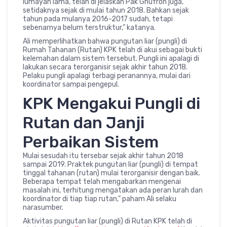
lumayan lama, telah di jelaskan Pak Ghufron juga,
setidaknya sejak di mulai tahun 2018. Bahkan sejak
tahun pada mulanya 2016-2017 sudah, tetapi
sebenarnya belum terstruktur,” katanya.
Ali memperlihatkan bahwa pungutan liar (pungli) di
Rumah Tahanan (Rutan) KPK telah di akui sebagai bukti
kelemahan dalam sistem tersebut. Pungli ini apalagi di
lakukan secara terorganisir sejak akhir tahun 2018.
Pelaku pungli apalagi terbagi peranannya, mulai dari
koordinator sampai pengepul.
KPK Mengakui Pungli di
Rutan dan Janji
Perbaikan Sistem
Mulai sesudah itu tersebar sejak akhir tahun 2018
sampai 2019. Praktek pungutan liar (pungli) di tempat
tinggal tahanan (rutan) mulai terorganisir dengan baik.
Beberapa tempat telah mengabarkan mengenai
masalah ini, terhitung mengatakan ada peran lurah dan
koordinator di tiap tiap rutan,” paham Ali selaku
narasumber.
Aktivitas pungutan liar (pungli) di Rutan KPK telah di