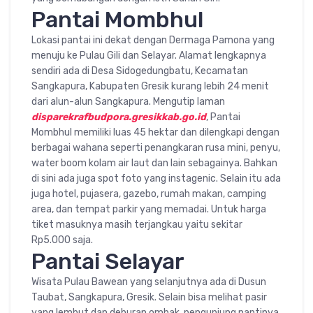
Pantai Mombhul
Lokasi pantai ini dekat dengan Dermaga Pamona yang
menuju ke Pulau Gili dan Selayar. Alamat lengkapnya
sendiri ada di Desa Sidogedungbatu, Kecamatan
Sangkapura, Kabupaten Gresik kurang lebih 24 menit
dari alun-alun Sangkapura.
Mengutip laman
disparekrafbudpora.gresikkab.go.id
, Pantai
Mombhul memiliki luas 45 hektar dan dilengkapi dengan
berbagai wahana seperti penangkaran rusa mini, penyu,
water boom kolam air laut dan lain sebagainya. Bahkan
di sini ada juga spot foto yang instagenic. Selain itu ada
juga hotel, pujasera, gazebo, rumah makan, camping
area, dan tempat parkir yang memadai. Untuk harga
tiket masuknya masih terjangkau yaitu sekitar
Rp5.000 saja.
Pantai Selayar
Wisata Pulau Bawean yang selanjutnya ada di Dusun
Taubat, Sangkapura, Gresik. Selain bisa melihat pasir
yang lembut dan deburan ombak, pengunjung nantinya