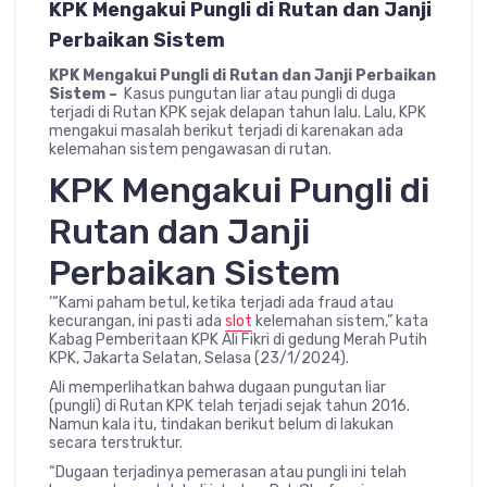
KPK Mengakui Pungli di Rutan dan Janji
Perbaikan Sistem
KPK Mengakui Pungli di Rutan dan Janji Perbaikan
Sistem –
Kasus pungutan liar atau pungli di duga
terjadi di Rutan KPK sejak delapan tahun lalu. Lalu, KPK
mengakui masalah berikut terjadi di karenakan ada
kelemahan sistem pengawasan di rutan.
KPK Mengakui Pungli di
Rutan dan Janji
Perbaikan Sistem
‘“Kami paham betul, ketika terjadi ada fraud atau
kecurangan, ini pasti ada
slot
kelemahan sistem,” kata
Kabag Pemberitaan KPK Ali Fikri di gedung Merah Putih
KPK, Jakarta Selatan, Selasa (23/1/2024).
Ali memperlihatkan bahwa dugaan pungutan liar
(pungli) di Rutan KPK telah terjadi sejak tahun 2016.
Namun kala itu, tindakan berikut belum di lakukan
secara terstruktur.
“Dugaan terjadinya pemerasan atau pungli ini telah