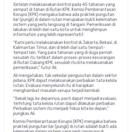
Setelah melaksanakan kontrol pada 45 tahanan yang
sempat di tahan di Rutan KPK. Komisi Pemberantasan
Korupsi (KPK) mengakui bahwa ada praktek pungutan
liar (pungli) di dalam rutan merupakan bukti kelemahan
sistem yang perlu langsung di tangani. Pemeriksaan di
lakukan di lebih dari satu kota untuk menghimpun
information yang lebih representatif.
“Kami perlu melaksanakan kontrol di Jakarta, Bekasi, di
Kalimantan Timur, dan di lebih dari satu tempat-
tempat lain. Yang para tahanan yang di duga pernah
sesudah itu terlibat dalam proses-proses kecurangan
di Rutan Cabang KPK, sesudah itu kita melaksanakan
pemeriksaan,” tutur Ali.
Ali mengatakan, tak sekedar pengusutan dalam sektor
pidana, KPK dapat melaksanakan perbaikan tata kelola
rutan. Evaluasi menyeluruh itu di harapkan
menghambat masalah serupa terjadi kembali.
“Sekali lagi, ke depannya, pasti dapat menjadi evaluasi,
terhitung tata kelola rutan dapat dilakukan perbaikan.
Perbaikan sistem itu menjadi fokus kita ke depan,”
pungkas Ali.
Komisi Pemberantasan Korupsi (KPK) mengakui bahwa
praktek pungutan liar (pungli) di rutan adalah bukti ada
kelemahan dalam sistem yang perlu langsung di