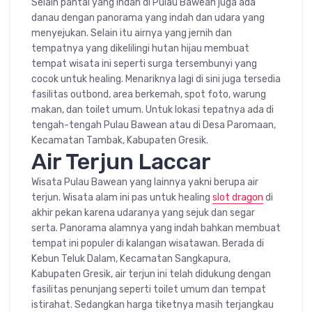
Selain pantai yang indah di Pulau Bawean juga ada
danau dengan panorama yang indah dan udara yang
menyejukan. Selain itu airnya yang jernih dan
tempatnya yang dikelilingi hutan hijau membuat
tempat wisata ini seperti surga tersembunyi yang
cocok untuk healing.
Menariknya lagi di sini juga tersedia
fasilitas outbond, area berkemah, spot foto, warung
makan, dan toilet umum. Untuk lokasi tepatnya ada di
tengah-tengah Pulau Bawean atau di Desa Paromaan,
Kecamatan Tambak, Kabupaten Gresik.
Air Terjun Laccar
Wisata Pulau Bawean yang lainnya yakni berupa air
terjun. Wisata alam ini pas untuk healing
slot dragon
di
akhir pekan karena udaranya yang sejuk dan segar
serta. Panorama alamnya yang indah bahkan membuat
tempat ini populer di kalangan wisatawan. Berada di
Kebun Teluk Dalam, Kecamatan Sangkapura,
Kabupaten Gresik, air terjun ini telah didukung dengan
fasilitas penunjang seperti toilet umum dan tempat
istirahat. Sedangkan harga tiketnya masih terjangkau