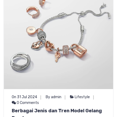
On 31 Jul 2024
By admin
Lifestyle
0 Comments
Berbagai Jenis dan Tren Model Gelang