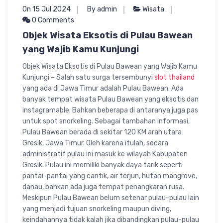
On 15 Jul 2024
By admin
Wisata
0 Comments
Objek Wisata Eksotis di Pulau Bawean
yang Wajib Kamu Kunjungi
Objek Wisata Eksotis di Pulau Bawean yang Wajib Kamu
Kunjungi – Salah satu surga tersembunyi
slot thailand
yang ada di Jawa Timur adalah Pulau Bawean. Ada
banyak tempat wisata Pulau Bawean yang eksotis dan
instagramable. Bahkan beberapa di antaranya juga pas
untuk spot snorkeling. Sebagai tambahan informasi,
Pulau Bawean berada di sekitar 120 KM arah utara
Gresik, Jawa Timur. Oleh karena itulah, secara
administratif pulau ini masuk ke wilayah Kabupaten
Gresik. Pulau ini memiliki banyak daya tarik seperti
pantai-pantai yang cantik, air terjun, hutan mangrove,
danau, bahkan ada juga tempat penangkaran rusa.
Meskipun Pulau Bawean belum setenar pulau-pulau lain
yang menjadi tujuan snorkeling maupun diving,
keindahannya tidak kalah jika dibandingkan pulau-pulau