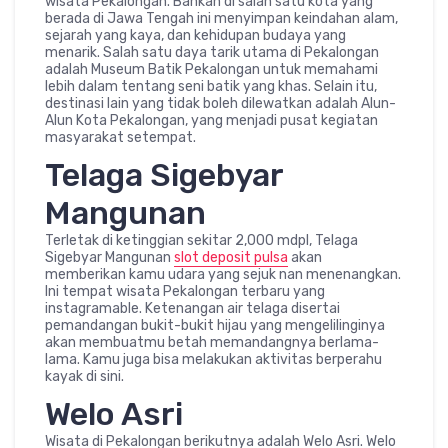
wisata Pekalongan. Bahkan di salah satu kota yang
berada di Jawa Tengah ini menyimpan keindahan alam,
sejarah yang kaya, dan kehidupan budaya yang
menarik. Salah satu daya tarik utama di Pekalongan
adalah Museum Batik Pekalongan untuk memahami
lebih dalam tentang seni batik yang khas. Selain itu,
destinasi lain yang tidak boleh dilewatkan adalah Alun-
Alun Kota Pekalongan, yang menjadi pusat kegiatan
masyarakat setempat.
Telaga Sigebyar
Mangunan
Terletak di ketinggian sekitar 2,000 mdpl, Telaga
Sigebyar Mangunan
slot deposit pulsa
akan
memberikan kamu udara yang sejuk nan menenangkan.
Ini tempat wisata Pekalongan terbaru yang
instagramable. Ketenangan air telaga disertai
pemandangan bukit-bukit hijau yang mengelilinginya
akan membuatmu betah memandangnya berlama-
lama. Kamu juga bisa melakukan aktivitas berperahu
kayak di sini.
Welo Asri
Wisata di Pekalongan berikutnya adalah Welo Asri. Welo