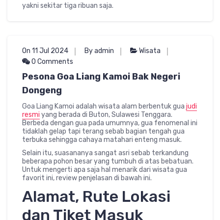
yakni sekitar tiga ribuan saja.
On 11 Jul 2024
By admin
Wisata
0 Comments
Pesona Goa Liang Kamoi Bak Negeri
Dongeng
Goa Liang Kamoi adalah wisata alam berbentuk gua
judi
resmi
yang berada di Buton, Sulawesi Tenggara.
Berbeda dengan gua pada umumnya, gua fenomenal ini
tidaklah gelap tapi terang sebab bagian tengah gua
terbuka sehingga cahaya matahari enteng masuk.
Selain itu, suasananya sangat asri sebab terkandung
beberapa pohon besar yang tumbuh di atas bebatuan.
Untuk mengerti apa saja hal menarik dari wisata gua
favorit ini, review penjelasan di bawah ini.
Alamat, Rute Lokasi
dan Tiket Masuk