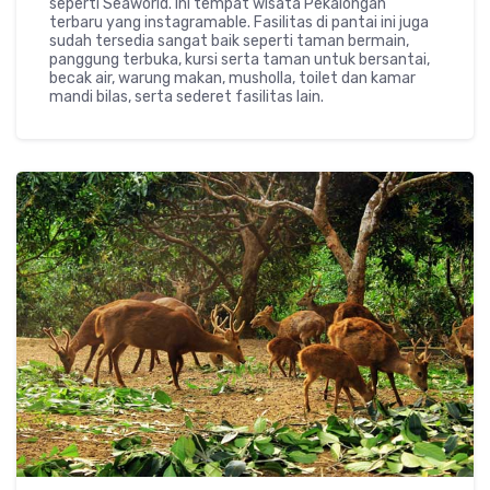
seperti Seaworld. Ini tempat wisata Pekalongan
terbaru yang instagramable. Fasilitas di pantai ini juga
sudah tersedia sangat baik seperti taman bermain,
panggung terbuka, kursi serta taman untuk bersantai,
becak air, warung makan, musholla, toilet dan kamar
mandi bilas, serta sederet fasilitas lain.