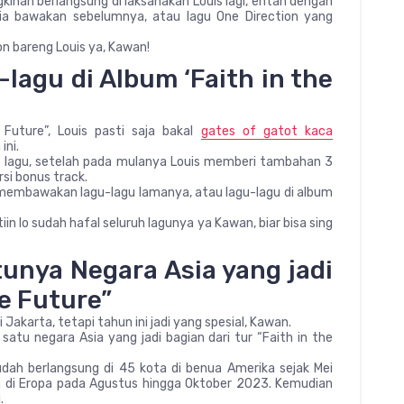
kinan berlangsung di laksanakan Louis lagi, entah dengan
 ia bawakan sebelumnya, atau lagu One Direction yang
n bareng Louis ya, Kawan!
lagu di Album ‘Faith in the
Future”, Louis pasti saja bakal
gates of gatot kaca
ini.
ki 19 lagu, setelah pada mulanya Louis memberi tambahan 3
rsi bonus track.
 membawakan lagu-lagu lamanya, atau lagu-lagu di album
in lo sudah hafal seluruh lagunya ya Kawan, biar bisa sing
unya Negara Asia yang jadi
he Future”
i Jakarta, tetapi tahun ini jadi yang spesial, Kawan.
 satu negara Asia yang jadi bagian dari tur “Faith in the
udah berlangsung di 45 kota di benua Amerika sejak Mei
ta di Eropa pada Agustus hingga Oktober 2023. Kemudian
.