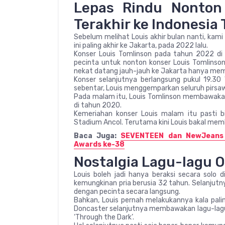
Lepas Rindu Nonton 
Terakhir ke Indonesia
Sebelum melihat Louis akhir bulan nanti, ka
ini paling akhir ke Jakarta, pada 2022 lalu.
Konser Louis Tomlinson pada tahun 2022 di 
pecinta untuk nonton konser Louis Tomlinson 
nekat datang jauh-jauh ke Jakarta hanya me
Konser selanjutnya berlangsung pukul 19.30
sebentar, Louis menggemparkan seluruh pirsaw
Pada malam itu, Louis Tomlinson membawakan 1
di tahun 2020.
Kemeriahan konser Louis malam itu pasti bi
Stadium Ancol. Terutama kini Louis bakal memb
Baca Juga:
SEVENTEEN dan NewJeans 
Awards ke-38
Nostalgia Lagu-lagu O
Louis boleh jadi hanya beraksi secara solo d
kemungkinan pria berusia 32 tahun. Selanjutn
dengan pecinta secara langsung.
Bahkan, Louis pernah melakukannya kala paling
Doncaster selanjutnya membawakan lagu-lagu hi
‘Through the Dark’.