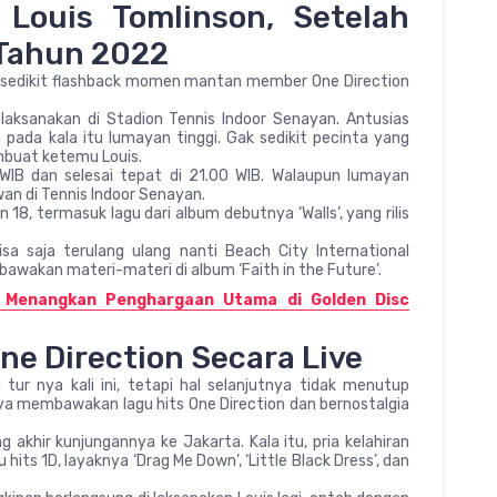
Louis Tomlinson, Setelah
 Tahun 2022
mi sedikit flashback momen mantan member One Direction
laksanakan di Stadion Tennis Indoor Senayan. Antusias
pada kala itu lumayan tinggi. Gak sedikit pecinta yang
mbuat ketemu Louis.
 WIB dan selesai tepat di 21.00 WIB. Walaupun lumayan
an di Tennis Indoor Senayan.
8, termasuk lagu dari album debutnya ‘Walls’, yang rilis
sa saja terulang ulang nanti Beach City International
awakan materi-materi di album ‘Faith in the Future’.
Menangkan Penghargaan Utama di Golden Disc
ne Direction Secara Live
i tur nya kali ini, tetapi hal selanjutnya tidak menutup
ya membawakan lagu hits One Direction dan bernostalgia
 akhir kunjungannya ke Jakarta. Kala itu, pria kelahiran
ts 1D, layaknya ‘Drag Me Down’, ‘Little Black Dress’, dan