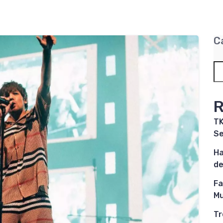
C
R
TK
Se
Ha
de
Fa
Mu
Tr