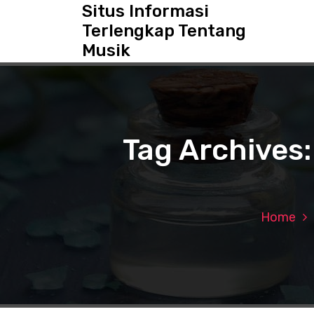
S
Situs Informasi
k
Terlengkap Tentang
i
Musik
p
t
o
c
o
n
Tag Archives:
t
e
n
t
Home