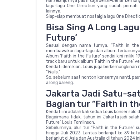
Hal selanjutnya pasti saja benar-benar kemung
lagu-lagu One Direction yang sudah pernah
lainnya.
Siap-siap membuat nostalgia lagu One Directio
Bisa Sing A Long Lagu-
Future’
Sesuai dengan nama turnya, “Faith in the 
membawakan lagu-lagu dari album terbarunya 
Album ‘Faith in the Future’ sendiri kini mili
track baru untuk album ‘Faith in the Future’ ve
Kendati demikian, Louis juga berkemungkinan
“Walls.”
So, sebelum saat nonton konsernya nanti, pasti
a long bareng.
Jakarta Jadi Satu-sat
Bagian tur “Faith in t
Kendati ini adalah kali kedua Louis konser solo d
Bagaimana tidak, tahun ini Jakarta jadi salah
Future” Louis Tomlinson.
Sebelumnya, alur tur “Faith in the Future” s
hingga Juli 2023. Lantas berlanjut ke 39 ko
berlanjut di Asia dan Australia di tahun 2024 ini