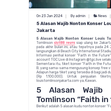
On 23 Jan 2024
By admin
News
5 Alasan Wajib Nonton Konser Lou
Jakarta
5 Alasan Wajib Nonton Konser Louis To
Tomlinson
slot88 resmi
siap ulang ke Jakarta
pada akhir bulan ini, atau tepatnya pada 24 
langsungkan di Beach City International Stadi
Informasi perihal konser “Faith in the Future
account TGC Live di Instagram @tgc.live selak
Sementara itu, tiket konser “Faith in the Futur
B, yang sama-sama mengusung konsep free st
Adapun harga tiket yang tersedia di bagi jadi d
(Rp 1.100.000). Untuk penjualan tiket
louistomlinsonjakarta.com ya, Kawan.
5 Alasan Wajib 
Tomlinson “Faith in
Berikut adalah 5 alasan kudu nonton konser “Fa