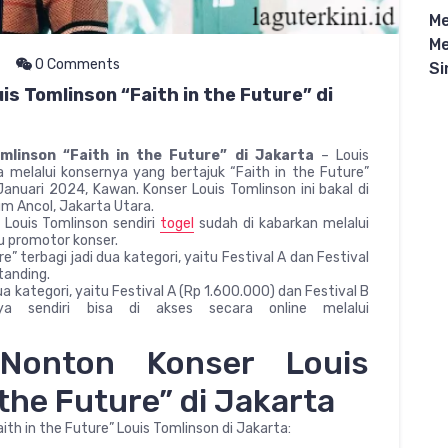
Me
Me
0 Comments
Si
is Tomlinson “Faith in the Future” di
mlinson “Faith in the Future” di Jakarta
– Louis
 melalui konsernya yang bertajuk “Faith in the Future”
Januari 2024, Kawan. Konser Louis Tomlinson ini bakal di
um Ancol, Jakarta Utara.
” Louis Tomlinson sendiri
togel
sudah di kabarkan melalui
u promotor konser.
e” terbagi jadi dua kategori, yaitu Festival A dan Festival
anding.
ua kategori, yaitu Festival A (Rp 1.600.000) dan Festival B
nya sendiri bisa di akses secara online melalui
Nonton Konser Louis
 the Future” di Jakarta
ith in the Future” Louis Tomlinson di Jakarta: