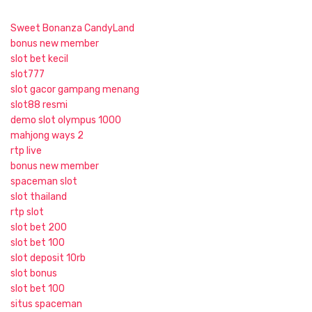
Sweet Bonanza CandyLand
bonus new member
slot bet kecil
slot777
slot gacor gampang menang
slot88 resmi
demo slot olympus 1000
mahjong ways 2
rtp live
bonus new member
spaceman slot
slot thailand
rtp slot
slot bet 200
slot bet 100
slot deposit 10rb
slot bonus
slot bet 100
situs spaceman