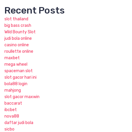
Recent Posts
slot thailand
big bass crash
Wild Bounty Slot
judi bola online
casino online
roullette online
maxbet
mega wheel
spaceman slot
slot gacor hari ini
bola88 login
mahjong
slot gacor maxwin
baccarat
ibcbet
nova88
daftar judi bola
sicbo