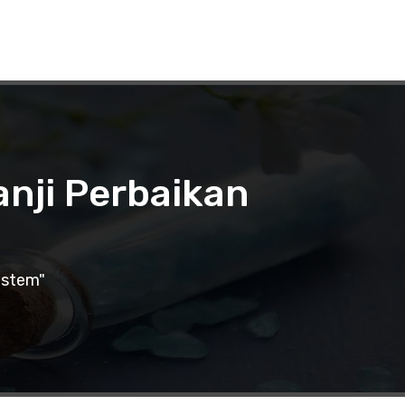
anji Perbaikan
istem"