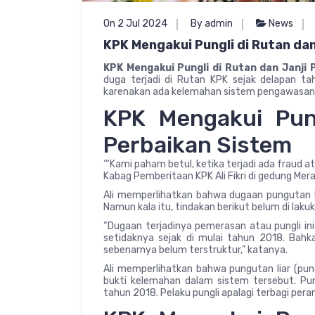
On 2 Jul 2024
By admin
News
KPK Mengakui Pungli di Rutan da
KPK Mengakui Pungli di Rutan dan Janji
duga terjadi di Rutan KPK sejak delapan tah
karenakan ada kelemahan sistem pengawasan d
KPK Mengakui Pung
Perbaikan Sistem
‘“Kami paham betul, ketika terjadi ada fraud a
Kabag Pemberitaan KPK Ali Fikri di gedung Mer
Ali memperlihatkan bahwa dugaan pungutan lia
Namun kala itu, tindakan berikut belum di laku
“Dugaan terjadinya pemerasan atau pungli ini
setidaknya sejak di mulai tahun 2018. Bah
sebenarnya belum terstruktur,” katanya.
Ali memperlihatkan bahwa pungutan liar (pung
bukti kelemahan dalam sistem tersebut. Pungl
tahun 2018. Pelaku pungli apalagi terbagi pera