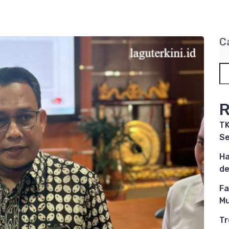
C
R
TK
Se
Ha
de
Fa
Mu
Tr