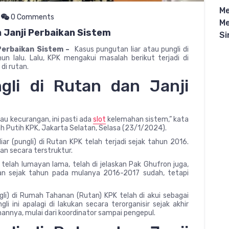
Me
0 Comments
Me
n Janji Perbaikan Sistem
Si
 Perbaikan Sistem –
Kasus pungutan liar atau pungli di
un lalu. Lalu, KPK mengakui masalah berikut terjadi di
i rutan.
li di Rutan dan Janji
tau kecurangan, ini pasti ada
slot
kelemahan sistem,” kata
ah Putih KPK, Jakarta Selatan, Selasa (23/1/2024).
r (pungli) di Rutan KPK telah terjadi sejak tahun 2016.
kan secara terstruktur.
 telah lumayan lama, telah di jelaskan Pak Ghufron juga,
kan sejak tahun pada mulanya 2016-2017 sudah, tetapi
li) di Rumah Tahanan (Rutan) KPK telah di akui sebagai
i ini apalagi di lakukan secara terorganisir sejak akhir
nannya, mulai dari koordinator sampai pengepul.