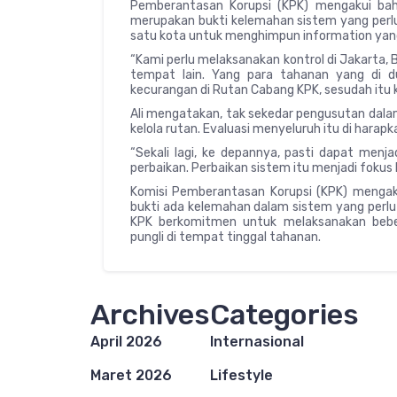
Pemberantasan Korupsi (KPK) mengakui bahw
merupakan bukti kelemahan sistem yang perlu l
satu kota untuk menghimpun information yang 
“Kami perlu melaksanakan kontrol di Jakarta, B
tempat lain. Yang para tahanan yang di d
kecurangan di Rutan Cabang KPK, sesudah itu k
Ali mengatakan, tak sekedar pengusutan dala
kelola rutan. Evaluasi menyeluruh itu di hara
“Sekali lagi, ke depannya, pasti dapat menja
perbaikan. Perbaikan sistem itu menjadi fokus k
Komisi Pemberantasan Korupsi (KPK) mengakui
bukti ada kelemahan dalam sistem yang perlu 
KPK berkomitmen untuk melaksanakan bebe
pungli di tempat tinggal tahanan.
Archives
Categories
April 2026
Internasional
Maret 2026
Lifestyle