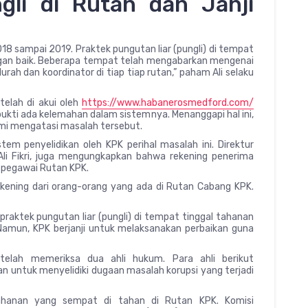
li di Rutan dan Janji
018 sampai 2019. Praktek pungutan liar (pungli) di tempat
engan baik. Beberapa tempat telah mengabarkan mengenai
rah dan koordinator di tiap tiap rutan,” paham Ali selaku
 telah di akui oleh
https://www.habanerosmedford.com/
ukti ada kelemahan dalam sistemnya. Menanggapi hal ini,
emi mengatasi masalah tersebut.
stem penyelidikan oleh KPK perihal masalah ini. Direktur
Ali Fikri, juga mengungkapkan bahwa rekening penerima
ra pegawai Rutan KPK.
kening dari orang-orang yang ada di Rutan Cabang KPK.
aktek pungutan liar (pungli) di tempat tinggal tahanan
Namun, KPK berjanji untuk melaksanakan perbaikan guna
elah memeriksa dua ahli hukum. Para ahli berikut
untuk menyelidiki dugaan masalah korupsi yang terjadi
ahanan yang sempat di tahan di Rutan KPK. Komisi