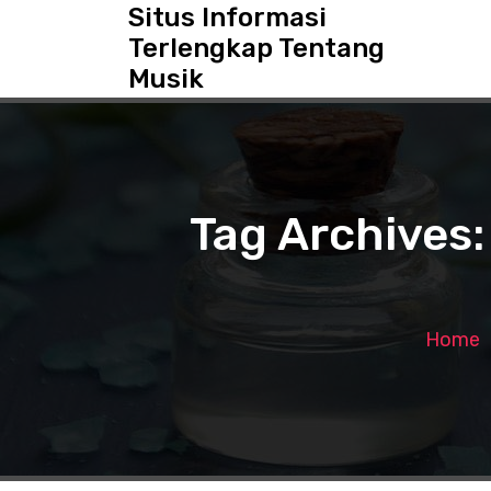
S
Situs Informasi
k
Terlengkap Tentang
i
Musik
p
t
o
c
o
n
Tag Archives:
t
e
n
t
Home