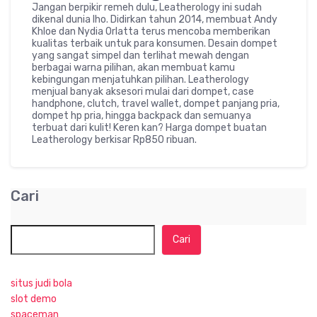
Jangan berpikir remeh dulu, Leatherology ini sudah
dikenal dunia lho. Didirkan tahun 2014, membuat Andy
Khloe dan Nydia Orlatta terus mencoba memberikan
kualitas terbaik untuk para konsumen. Desain dompet
yang sangat simpel dan terlihat mewah dengan
berbagai warna pilihan, akan membuat kamu
kebingungan menjatuhkan pilihan. Leatherology
menjual banyak aksesori mulai dari dompet, case
handphone, clutch, travel wallet, dompet panjang pria,
dompet hp pria, hingga backpack dan semuanya
terbuat dari kulit! Keren kan? Harga dompet buatan
Leatherology berkisar Rp850 ribuan.
Cari
Cari
situs judi bola
slot demo
spaceman