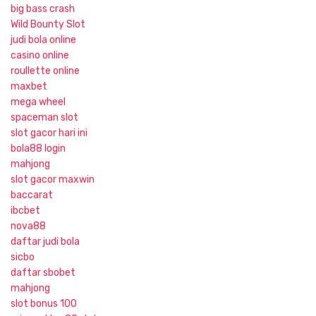
big bass crash
Wild Bounty Slot
judi bola online
casino online
roullette online
maxbet
mega wheel
spaceman slot
slot gacor hari ini
bola88 login
mahjong
slot gacor maxwin
baccarat
ibcbet
nova88
daftar judi bola
sicbo
daftar sbobet
mahjong
slot bonus 100