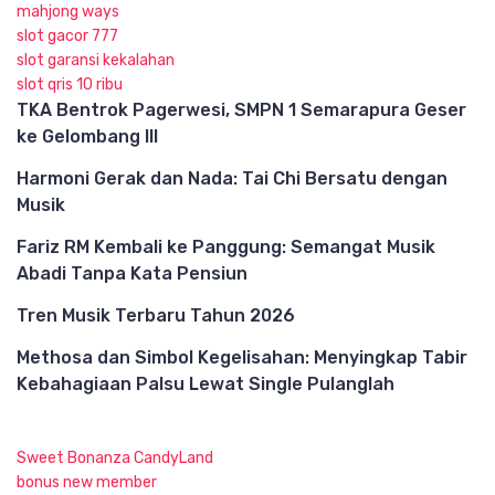
mahjong ways
slot gacor 777
slot garansi kekalahan
slot qris 10 ribu
TKA Bentrok Pagerwesi, SMPN 1 Semarapura Geser
ke Gelombang III
Harmoni Gerak dan Nada: Tai Chi Bersatu dengan
Musik
Fariz RM Kembali ke Panggung: Semangat Musik
Abadi Tanpa Kata Pensiun
Tren Musik Terbaru Tahun 2026
Methosa dan Simbol Kegelisahan: Menyingkap Tabir
Kebahagiaan Palsu Lewat Single Pulanglah
Sweet Bonanza CandyLand
bonus new member