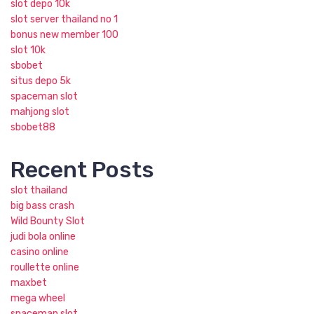
slot depo 10k
slot server thailand no 1
bonus new member 100
slot 10k
sbobet
situs depo 5k
spaceman slot
mahjong slot
sbobet88
Recent Posts
slot thailand
big bass crash
Wild Bounty Slot
judi bola online
casino online
roullette online
maxbet
mega wheel
spaceman slot