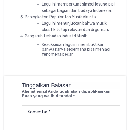
Lagu ini memperkuat simbol lesung pipi
sebagai bagian dari budaya Indonesia.
Peningkatan Popularitas Musik Akustik
Lagu ini menunjukkan bahwa musik
akustik tetap relevan dan di gemari.
Pengaruh terhadap Industri Musik
Kesuksesan lagu ini membuktikan
bahwa karya sederhana bisa menjadi
fenomena besar.
Tinggalkan Balasan
Alamat email Anda tidak akan dipublikasikan.
Ruas yang wajib ditandai
*
Komentar
*