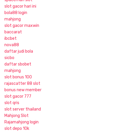
slot gacor hari ini
bola88 login
mahjong
slot gacor maxwin
baccarat
ibcbet
nova88
daftar judi bola
sicbo
daftar sbobet
mahjong
slot bonus 100
rajascatter 88 slot
bonus new member
slot gacor 777
slot qris
slot server thailand
Mahjong Slot
Rajamahjong login
slot depo 10k